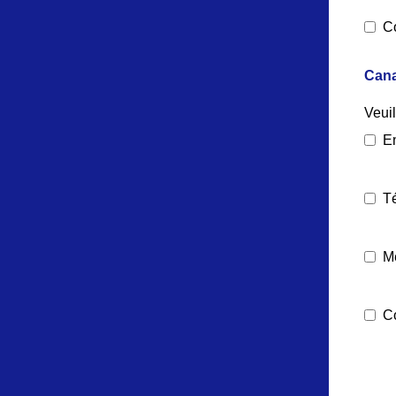
C
Cana
Veuil
E
T
M
Co