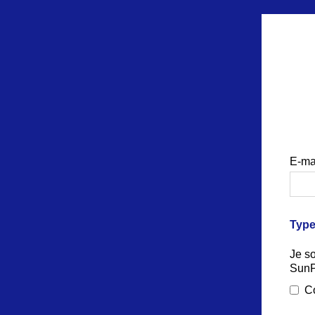
E-ma
Type
Je s
SunP
C